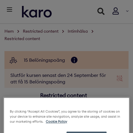
Hem
Restricted content
Intimhälsa
Restricted content
15 Belöningspoäng
Slutför kursen senast den 24 September för
att få 15 Belöningspoäng
Restricted content
5
By clicking “Accept All Cookies”, you agree to the storing of cookies on
265 Deltagare
your device to enhance site navigation, analyze site usage, and assist in
our marketing efforts.
Cookie Policy