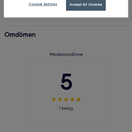
Översikt
Cookies Settings
Accept All Cookies
Logga in för att se innehållet
Medelomdöme
5
1 betyg