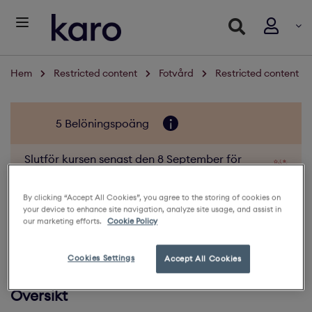
Hem
Restricted content
Fotvård
Restricted content
5 Belöningspoäng
Slutför kursen senast den 8 September för
att få 0 Belöningspoäng
By clicking “Accept All Cookies”, you agree to the storing of cookies on
Restricted content
your device to enhance site navigation, analyze site usage, and assist in
our marketing efforts.
Cookie Policy
45 Deltagare
Cookies Settings
Accept All Cookies
Översikt