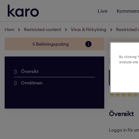
Live
Kommand
Hem
Restricted content
Virus & Förkylning
Restricted 
5 Belöningspoäng
Slutför kurse
By clicking 
Restric
analyze site
Översikt
STARTA 
Översikt
Logga in för at