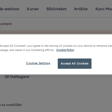
e webinar
Kurser
Biblioteket
Artiklar
Karo Ma
content
n senast den 5 September för att få 0 Belöningspoäng
“Accept All Cookies”, you agree to the storing of cookies on your device to enhance sit
ted content
 usage, and assist in our marketing efforts.
Cookie Policy
KURS
Cookies Settings
Accept All Cookies
39 Deltagare
t se innehållet