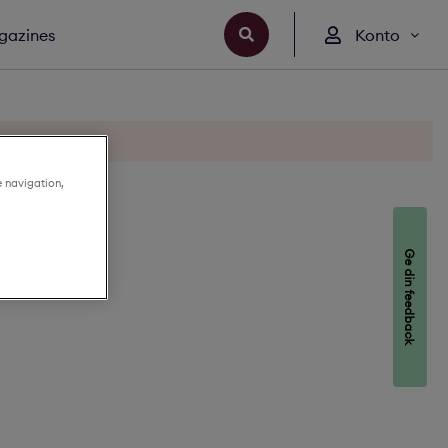
gazines
Konto
e navigation,
Ge din feedback